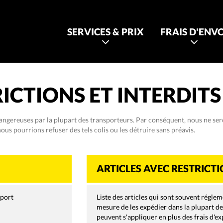
SERVICES & PRIX
FRAIS D'ENVO
ICTIONS ET INTERDITS
ngereuses par la plupart des transporteurs. Par conséquent, nous ne seron
nous pourrions refuser des tels colis ou les détruire sans préavis.
ARTICLES AVEC RESTRICTI
sport
Liste des articles qui sont souvent régle
mesure de les expédier dans la plupart de
peuvent s'appliquer en plus des frais d'