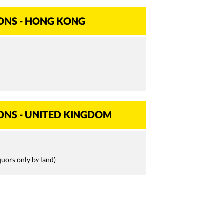
IONS - HONG KONG
IONS - UNITED KINGDOM
quors only by land)