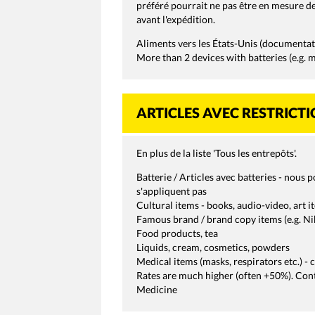
préféré pourrait ne pas être en mesure de
avant l'expédition.
Aliments vers les États-Unis (documenta
More than 2 devices with batteries (e.g. 
ARTICLES AVEC RESTRICT
En plus de la liste 'Tous les entrepôts'.
Batterie / Articles avec batteries - nous 
s'appliquent pas
Cultural items - books, audio-video, art i
Famous brand / brand copy items (e.g. Ni
Food products, tea
Liquids, cream, cosmetics, powders
Medical items (masks, respirators etc.) - 
Rates are much higher (often +50%). Cont
Medicine