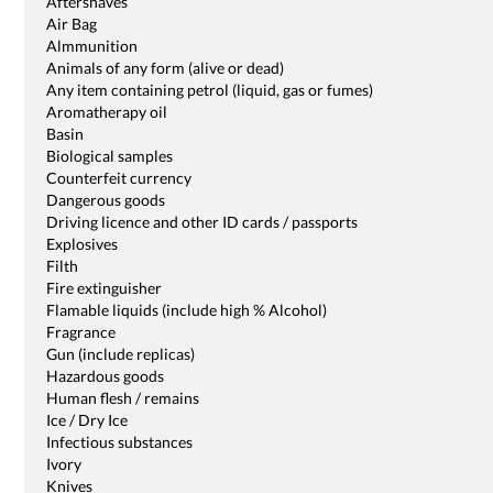
Aftershaves
Air Bag
Almmunition
Animals of any form (alive or dead)
Any item containing petrol (liquid, gas or fumes)
Aromatherapy oil
Basin
Biological samples
Counterfeit currency
Dangerous goods
Driving licence and other ID cards / passports
Explosives
Filth
Fire extinguisher
Flamable liquids (include high % Alcohol)
Fragrance
Gun (include replicas)
Hazardous goods
Human flesh / remains
Ice / Dry Ice
Infectious substances
Ivory
Knives