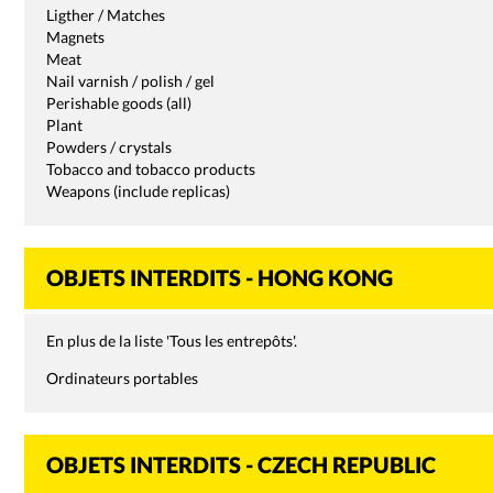
Ligther / Matches
Magnets
Meat
Nail varnish / polish / gel
Perishable goods (all)
Plant
Powders / crystals
Tobacco and tobacco products
Weapons (include replicas)
OBJETS INTERDITS - HONG KONG
En plus de la liste 'Tous les entrepôts'.
Ordinateurs portables
OBJETS INTERDITS - CZECH REPUBLIC