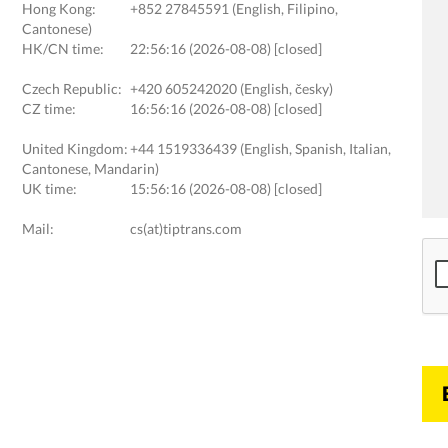
Hong Kong:
+852 27845591 (English, Filipino,
Cantonese)
HK/CN time:
22:56:16 (2026-08-08) [closed]
Czech Republic:
+420 605242020 (English, česky)
CZ time:
16:56:16 (2026-08-08) [closed]
United Kingdom:
+44 1519336439 (English, Spanish, Italian,
Cantonese, Mandarin)
UK time:
15:56:16 (2026-08-08) [closed]
Mail:
cs(at)tiptrans.com