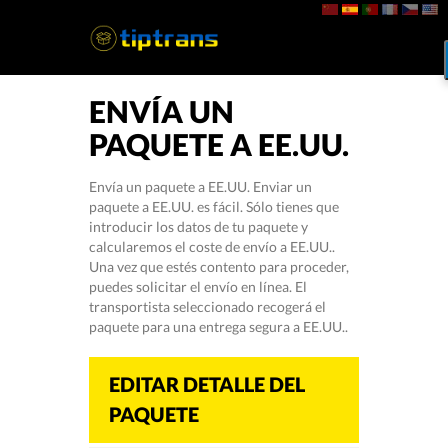
ENVÍA UN
PAQUETE A EE.UU.
Envía un paquete a EE.UU. Enviar un
paquete a EE.UU. es fácil. Sólo tienes que
introducir los datos de tu paquete y
calcularemos el coste de envío a EE.UU..
Una vez que estés contento para proceder,
puedes solicitar el envío en línea. El
transportista seleccionado recogerá el
paquete para una entrega segura a EE.UU..
EDITAR DETALLE DEL
PAQUETE