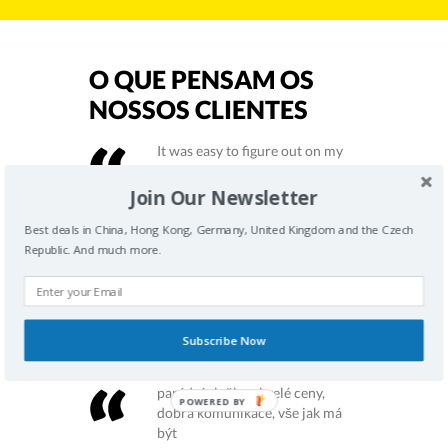
O QUE PENSAM OS
NOSSOS CLIENTES
It was easy to figure out on my
first try, thank you!
Join Our Newsletter
KYLE LADD
Best deals in China, Hong Kong, Germany, United Kingdom and the Czech
I’m really happy working with
Republic. And much more.
Tip Trans as you can compare
couriers prices at one go and
trying to lower the shipping cost
as much as possible.
Subscribe Now
BRENTON MILLER
parádní služby, skvelé ceny,
POWERED BY
dobrá komunikace, vše jak má
být