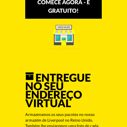
COMECE AGORA - É
GRATUITO!
ENTREGUE
NO SEU
ENDEREÇO
VIRTUAL
Armazenamos os seus pacotes no nosso
armazém de Liverpool no Reino Unido.
Também lhe enviaremos uma foto de cada