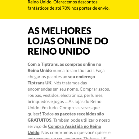
Reino Unido. Oferecemos descontos
fantásticos de até 70% nos portes de envio.
AS MELHORES
LOJAS ONLINE DO
REINO UNIDO
Com a Tiptrans, as compras online no
Reino Unido
nunca foram tão fácil. Faça
chegar os pacotes ao
seu endereço
Tiptrans UK
. Nós tratamos das
encomendas em seu nome. Comprar sacos,
roupas, vestidos, electrónica, perfumes,
brinquedos e jogos ... As lojas do Reino
Unido têm tudo. Compre as vezes que
quiser! Todos
os pacotes recebidos são
GRATUITOS
. Também pode utilizar o nosso
serviço de
Compra Assistida no Reino
Unido
. Nós compramos o que você quiser e
entregamos no seu endereço Tiptrans UK.