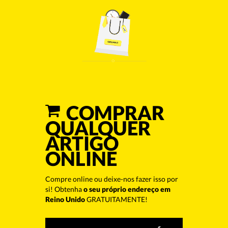
COMPRAR
QUALQUER
ARTIGO
ONLINE
Compre online ou deixe-nos fazer isso por
si! Obtenha
o seu próprio endereço em
Reino Unido
GRATUITAMENTE!