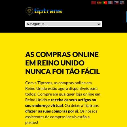
AS COMPRAS ONLINE
EM REINO UNIDO
NUNCA FOI TÃO FÁCIL
Com a Tiptrans, as compras online em
Reino Unido estão agora disponíveis para
todos! Compre em qualquer loja online em
Reino Unido e
receba os seus artigos no
seu endereço virtual
. Ou deixe a Tiptrans
dfazer as suas compras por si
. Os nossos
assistentes de compras locais estão a
postos!