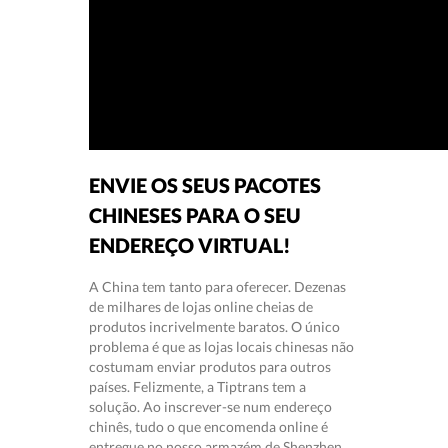
ENVIE OS SEUS PACOTES
CHINESES PARA O SEU
ENDEREÇO VIRTUAL!
A China tem tanto para oferecer. Dezenas
de milhares de lojas online cheias de
produtos incrivelmente baratos. O único
problema é que as lojas locais chinesas não
costumam enviar produtos para outros
países. Felizmente, a Tiptrans tem a
solução. Ao inscrever-se num endereço
chinês, tudo o que encomenda online é
entregue no nosso armazém de Shenzhen.