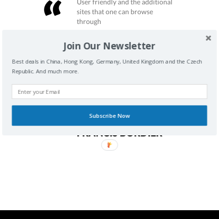
User friendly and the additional
sites that one can browse
through
GERALD MONYATSI
Join Our Newsletter
good service for forwarding
Best deals in China, Hong Kong, Germany, United Kingdom and the Czech
parcel
Republic. And much more.
ANDI FAFERA
good service, to continue as
is..Thanks.
Subscribe Now
FRANCIS BORDIER