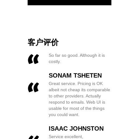
客户评价
So far so good. Although it is
costly.
SONAM TSHETEN
Great service. Pricing is OK
albeit not cheap its comparable
to other providers. Actually
respond to emails. Web UI is
usable for most of the things
you could want.
ISAAC JOHNSTON
Service excellent,