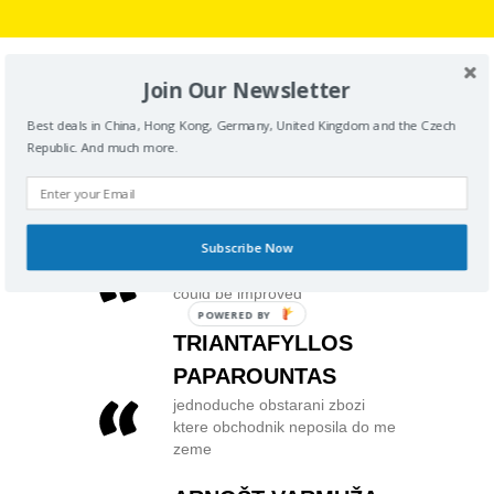
Join Our Newsletter
客户评价
Best deals in China, Hong Kong, Germany, United Kingdom and the Czech
Republic. And much more.
Fast service bank transfers.
Quick update user account
(parcels), super
PIOTR WOJDA
Subscribe Now
relay to final transport agency
could be improved
POWERED BY
TRIANTAFYLLOS
PAPAROUNTAS
jednoduche obstarani zbozi
ktere obchodnik neposila do me
zeme